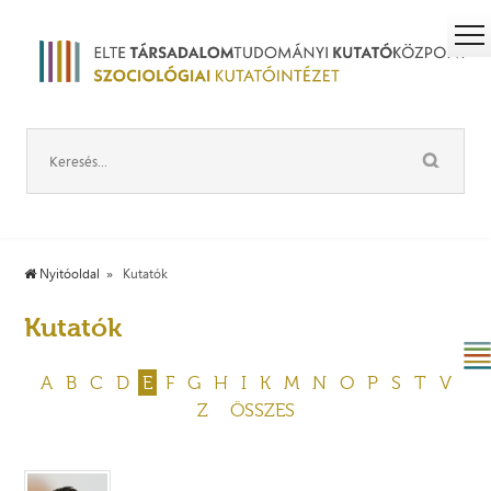
Nyitóoldal
Kutatók
Kutatók
A
B
C
D
E
F
G
H
I
K
M
N
O
P
S
T
V
Z
ÖSSZES