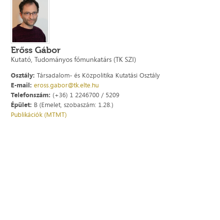
Erőss Gábor
Kutató, Tudományos főmunkatárs (TK SZI)
Osztály:
Társadalom- és Közpolitika Kutatási Osztály
E-mail:
eross.gabor@tk.elte.hu
Telefonszám:
(+36) 1 2246700 / 5209
Épület:
B (Emelet, szobaszám: 1.28.)
Publikációk (MTMT)