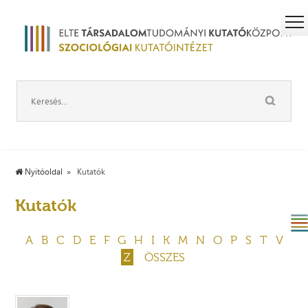
Nyitóoldal
Kutatók
Kutatók
A
B
C
D
E
F
G
H
I
K
M
N
O
P
S
T
V
Z
ÖSSZES