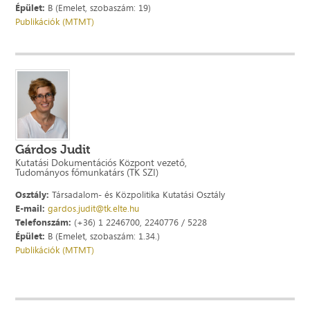
Épület:
B (Emelet, szobaszám: 19)
Publikációk (MTMT)
Gárdos Judit
Kutatási Dokumentációs Központ vezető,
Tudományos főmunkatárs (TK SZI)
Osztály:
Társadalom- és Közpolitika Kutatási Osztály
E-mail:
gardos.judit@tk.elte.hu
Telefonszám:
(+36) 1 2246700, 2240776 / 5228
Épület:
B (Emelet, szobaszám: 1.34.)
Publikációk (MTMT)