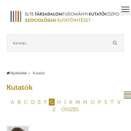
Nyitóoldal
Kutatók
Kutatók
A
B
C
D
E
F
G
H
I
K
M
N
O
P
S
T
V
Z
ÖSSZES