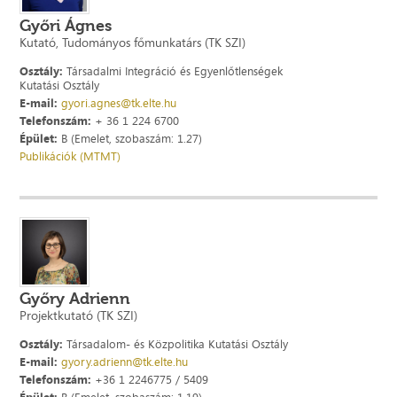
Győri Ágnes
Kutató, Tudományos főmunkatárs (TK SZI)
Osztály:
Társadalmi Integráció és Egyenlőtlenségek
Kutatási Osztály
E-mail:
gyori.agnes@tk.elte.hu
Telefonszám:
+ 36 1 224 6700
Épület:
B (Emelet, szobaszám: 1.27)
Publikációk (MTMT)
Győry Adrienn
Projektkutató (TK SZI)
Osztály:
Társadalom- és Közpolitika Kutatási Osztály
E-mail:
gyory.adrienn@tk.elte.hu
Telefonszám:
+36 1 2246775 / 5409
Épület:
B (Emelet, szobaszám: 1.19)