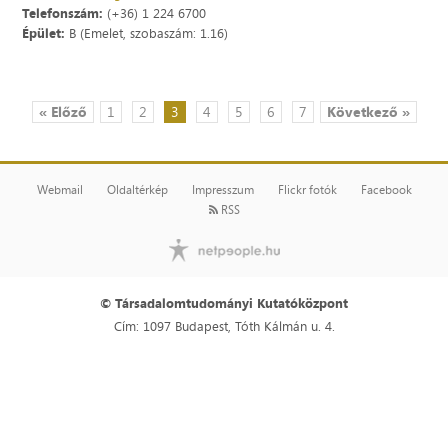
Telefonszám:
(+36) 1 224 6700
Épület:
B (Emelet, szobaszám: 1.16)
« Előző
1
2
3
4
5
6
7
Következő »
Webmail
Oldaltérkép
Impresszum
Flickr fotók
Facebook
RSS
© Társadalomtudományi Kutatóközpont
Cím: 1097 Budapest, Tóth Kálmán u. 4.