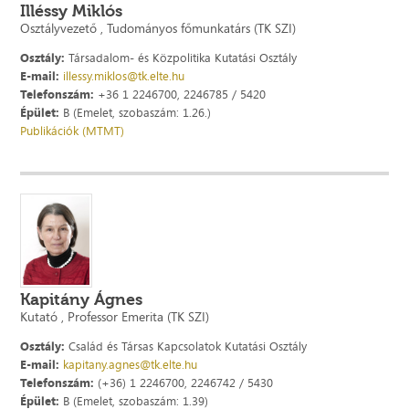
Illéssy Miklós
Osztályvezető , Tudományos főmunkatárs (TK SZI)
Osztály:
Társadalom- és Közpolitika Kutatási Osztály
E-mail:
illessy.miklos@tk.elte.hu
Telefonszám:
+36 1 2246700, 2246785 / 5420
Épület:
B (Emelet, szobaszám: 1.26.)
Publikációk (MTMT)
Kapitány Ágnes
Kutató , Professor Emerita (TK SZI)
Osztály:
Család és Társas Kapcsolatok Kutatási Osztály
E-mail:
kapitany.agnes@tk.elte.hu
Telefonszám:
(+36) 1 2246700, 2246742 / 5430
Épület:
B (Emelet, szobaszám: 1.39)