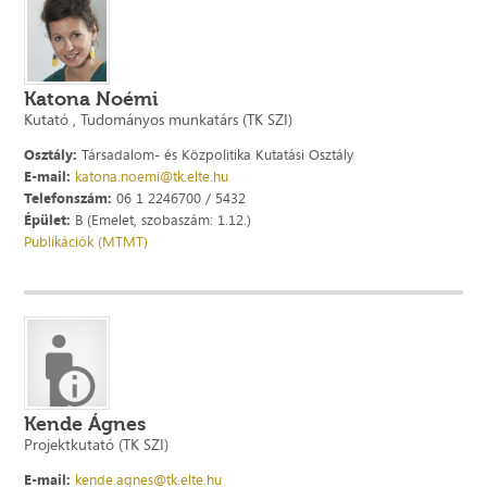
Katona Noémi
Kutató , Tudományos munkatárs (TK SZI)
Osztály:
Társadalom- és Közpolitika Kutatási Osztály
E-mail:
katona.noemi@tk.elte.hu
Telefonszám:
06 1 2246700 / 5432
Épület:
B (Emelet, szobaszám: 1.12.)
Publikációk (MTMT)
Kende Ágnes
Projektkutató (TK SZI)
E-mail:
kende.agnes@tk.elte.hu