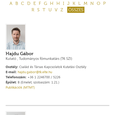
A
B
C
D
E
F
G
H
H
I
J
K
L
M
N
O
P
R
S
T
U
V
Z
ÖSSZES
Hajdu Gábor
Kutató , Tudományos főmunkatárs (TK SZI)
Osztály:
Család és Társas Kapcsolatok Kutatási Osztály
E-mail:
hajdu.gabor@tk.elte.hu
Telefonszám:
+36 1 2246700 / 5226
Épület:
B (Emelet, szobaszám: 1.21.)
Publikációk (MTMT)