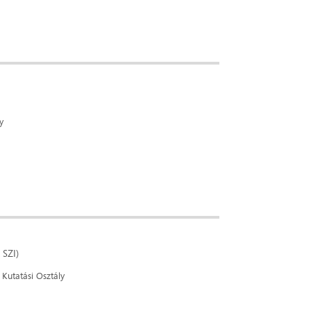
y
 SZI)
Kutatási Osztály