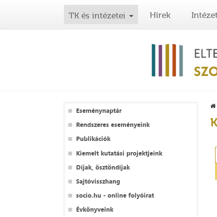
Hírek
Intéze
TK és intézetei
Eseménynaptár
K
Rendszeres eseményeink
Publikációk
Kiemelt kutatási projektjeink
Díjak, ösztöndíjak
Sajtóvisszhang
socio.hu - online folyóirat
Évkönyveink