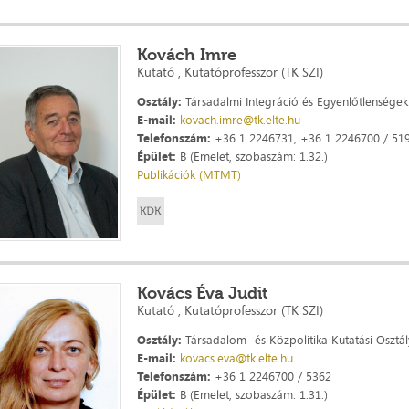
Kovách Imre
Kutató , Kutatóprofesszor (TK SZI)
Osztály:
Társadalmi Integráció és Egyenlőtlenségek 
E-mail:
kovach.imre@tk.elte.hu
Telefonszám:
+36 1 2246731, +36 1 2246700 / 51
Épület:
B (Emelet, szobaszám: 1.32.)
Publikációk (MTMT)
Kovács Éva Judit
Kutató , Kutatóprofesszor (TK SZI)
Osztály:
Társadalom- és Közpolitika Kutatási Osztál
E-mail:
kovacs.eva@tk.elte.hu
Telefonszám:
+36 1 2246700 / 5362
Épület:
B (Emelet, szobaszám: 1.31.)