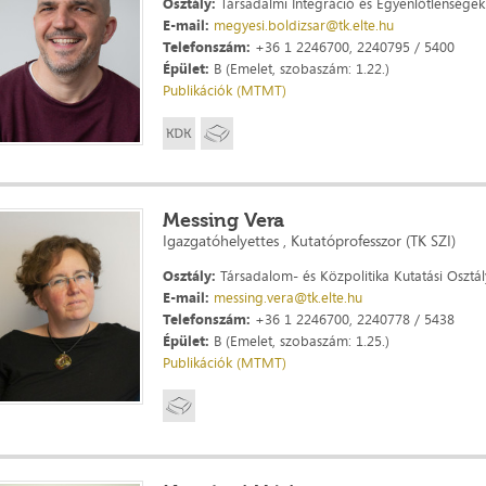
Osztály:
Társadalmi Integráció és Egyenlőtlenségek 
E-mail:
megyesi.boldizsar@tk.elte.hu
Telefonszám:
+36 1 2246700, 2240795 / 5400
Épület:
B (Emelet, szobaszám: 1.22.)
Publikációk (MTMT)
Messing Vera
Igazgatóhelyettes , Kutatóprofesszor (TK SZI)
Osztály:
Társadalom- és Közpolitika Kutatási Osztál
E-mail:
messing.vera@tk.elte.hu
Telefonszám:
+36 1 2246700, 2240778 / 5438
Épület:
B (Emelet, szobaszám: 1.25.)
Publikációk (MTMT)