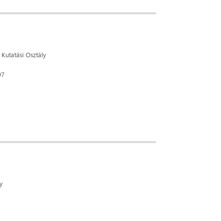
Kutatási Osztály
97
y