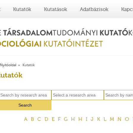
t
Kutatók
Kutatások
Adatbázisok
Kapc
Nyitóoldal
Kutatók
utatók
A
B
C
D
E
F
G
H
H
I
J
K
L
M
N
O