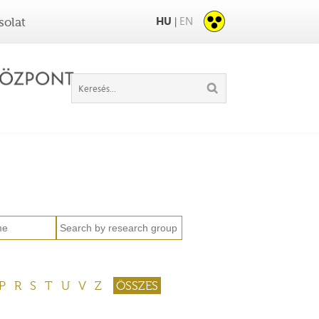
HU
EN
|
solat
P
R
S
T
U
V
Z
ÖSSZES