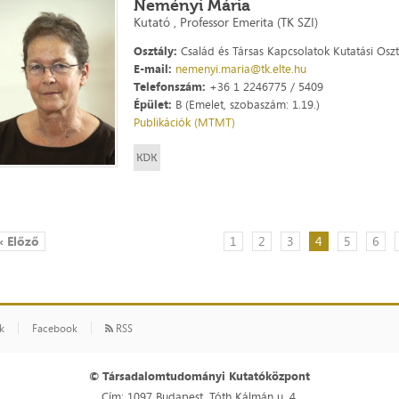
Neményi Mária
Kutató , Professor Emerita (TK SZI)
Osztály:
Család és Társas Kapcsolatok Kutatási Oszt
E-mail:
nemenyi.maria@tk.elte.hu
Telefonszám:
+36 1 2246775 / 5409
Épület:
B (Emelet, szobaszám: 1.19.)
Publikációk (MTMT)
« Előző
1
2
3
4
5
6
ók
Facebook
RSS
© Társadalomtudományi Kutatóközpont
Cím: 1097 Budapest, Tóth Kálmán u. 4.