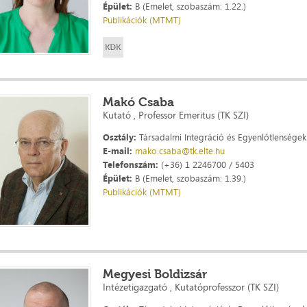
Épület:
B (Emelet, szobaszám: 1.22.)
Publikációk (MTMT)
Makó Csaba
Kutató , Professor Emeritus (TK SZI)
Osztály:
Társadalmi Integráció és Egyenlőtlenségek 
E-mail:
mako.csaba@tk.elte.hu
Telefonszám:
(+36) 1 2246700 / 5403
Épület:
B (Emelet, szobaszám: 1.39.)
Publikációk (MTMT)
Megyesi Boldizsár
Intézetigazgató , Kutatóprofesszor (TK SZI)