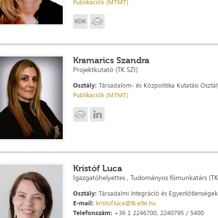
Publikációk (MTMT)
Kramarics Szandra
Projektkutató (TK SZI)
Osztály:
Társadalom- és Közpolitika Kutatási Osztál
Publikációk (MTMT)
Kristóf Luca
Igazgatóhelyettes , Tudományos főmunkatárs (TK
Osztály:
Társadalmi Integráció és Egyenlőtlenségek 
E-mail:
kristof.luca@tk.elte.hu
Telefonszám:
+36 1 2246700, 2240795 / 5400