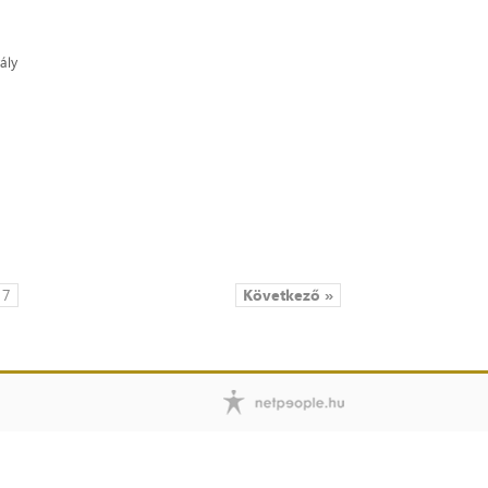
ály
7
Következő »