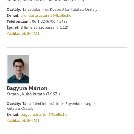
Osztály:
Társadalom- és Közpolitika Kutatási Osztály
E-mail:
arendas.zsuzsanna@tk.elte.hu
Telefonszám:
06 1 2246700 / 5438
Épület:
B (Emelet, szobaszám: 1.12)
Publikációk (MTMT)
Bagyura Márton
Kutató , Külső kutató (TK SZI)
Osztály:
Társadalmi Integráció és Egyenlőtlenségek
Kutatási Osztály
E-mail:
bagyura.marton@tk.elte.hu
Publikációk (MTMT)