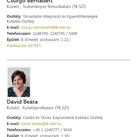
Csurgó Bernadett
Kutató , Tudományos főmunkatárs (TK SZI)
Osztály:
Társadalmi Integráció és Egyenlőtlenségek
Kutatási Osztály
E-mail:
csurgo.bernadett@tk.elte.hu
Telefonszám:
2246700, 2240795 / 5400
Épület:
B (Emelet, szobaszám: 1.22.)
Publikációk (MTMT)
Dávid Beáta
Kutató , Kutatóprofesszor (TK SZI)
Osztály:
Család és Társas Kapcsolatok Kutatási Osztály
E-mail:
david.beata@tk.elte.hu
Telefonszám:
+36 1 2240777 / 5434
Épület:
B (Emelet, szobaszám: 1.30)