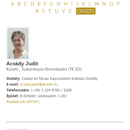
A
B
C
D
E
F
G
H
H
I
J
K
L
M
N
O
P
R
S
T
U
V
Z
ÖSSZES
Acsády Judit
Kutató , Tudományos főmunkatárs (TK SZI)
Osztály:
Család és Társas Kapcsolatok Kutatási Osztály
E-mail:
acsady.judit@tk.elte.hu
Telefonszám:
(+36) 1 224 6700 / 5209
Épület:
B (Emelet, szobaszám: 1.28.)
Publikációk (MTMT)