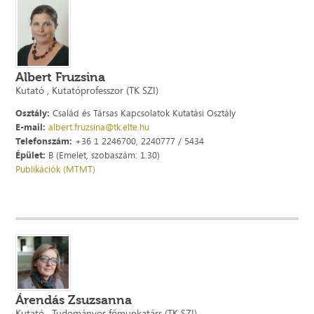
Albert Fruzsina
Kutató , Kutatóprofesszor (TK SZI)
Osztály:
Család és Társas Kapcsolatok Kutatási Osztály
E-mail:
albert.fruzsina@tk.elte.hu
Telefonszám:
+36 1 2246700, 2240777 / 5434
Épület:
B (Emelet, szobaszám: 1.30)
Publikációk (MTMT)
Árendás Zsuzsanna
Kutató , Tudományos főmunkatárs (TK SZI)