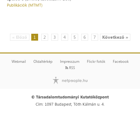
Publikációk (MTMT)
« Előző
1
2
3
4
5
6
7
Következő »
Webmail
Oldaltérkép
Impresszum
Flickr fotók
Facebook
RSS
© Társadalomtudományi Kutatóközpont
Cím: 1097 Budapest, Tóth Kálmán u. 4.